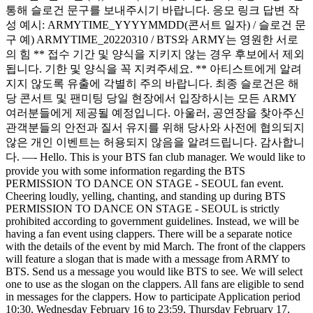
통해 슬로건 문구를 보내주시기 바랍니다. 응모 링크 답변 작
성 예시: ARMYTIME_YYYYMMDD(콘서트 일자) / 슬로건 문
구 예) ARMYTIME_20220310 / BTS와 ARMY는 영원한 서로
의 힘 ** 접수 기간 및 양식을 지키지 않는 경우 후보에서 제외
됩니다. 기한 및 양식을 꼭 지켜주세요. ** 아티스트에게 알려
지지 않도록 유출에 각별히 주의 바랍니다. 최종 슬로건은 해
당 콘서트 및 팬미팅 당일 현장에서 입장하시는 모든 ARMY
여러분들에게 제공될 예정입니다. 아울러, 공연장을 찾아주신
관객분들의 안전과 질서 유지를 위해 당사와 사전에 협의되지
않은 개인 이벤트는 허용되지 않음을 알려드립니다. 감사합니
다. —- Hello. This is your BTS fan club manager. We would like to
provide you with some information regarding the BTS
PERMISSION TO DANCE ON STAGE - SEOUL fan event.
Cheering loudly, yelling, chanting, and standing up during BTS
PERMISSION TO DANCE ON STAGE - SEOUL is strictly
prohibited according to government guidelines. Instead, we will be
having a fan event using clappers. There will be a separate notice
with the details of the event by mid March. The front of the clappers
will feature a slogan that is made with a message from ARMY to
BTS. Send us a message you would like BTS to see. We will select
one to use as the slogan on the clappers. All fans are eligible to send
in messages for the clappers. How to participate Application period
10:30, Wednesday February 16 to 23:59, Thursday February 17,