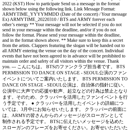
2022 (KST) How to participate Send us a message in the format
shown below using the following link. Link Message Format:
ARMYTIME_YYYYMMDD (Date of the concert) / Your message
Ex) ARMYTIME_20220310 / BTS and ARMY forever each
other’s energy ** Your message will not be selected if you do not
send in your message within the deadline, and/or if you do not
follow the format. Please send your message within the deadline,
and in the format shown above. ** Make sure to keep this a secret
from the artists. Clappers featuring the slogan will be handed out to
all ARMY entering the venue on the day of the concert. Individual
events that have not been agreed to in advance will be prohibited to
maintain order and safety of all visitors within the venue. Thank
you. --- こんにちは。 BTSのファンクラブ担当者です。 BTS
PERMISSION TO DANCE ON STAGE - SEOUL公演のファン
イベントについてご案内いたします。 BTS PERMISSION TO
DANCE ON STAGE - SEOUL公演は、自治体の指針に従い、
公演中に大声での応援や歓声、起立などの行為は禁止となり
ます。そのため、クラッパーを活用したファンイベントを行
う予定です。 ● クラッパーを活用したイベントの詳細につ
いては、3月中にお知らせいたします。 クラッパーの前面に
は、ARMYの皆さんからのメッセージがスローガンとして
制作される予定です。 BTSに伝えたいメッセージを込めた
スローガンのフレーズをお寄せください。お寄せいただいた