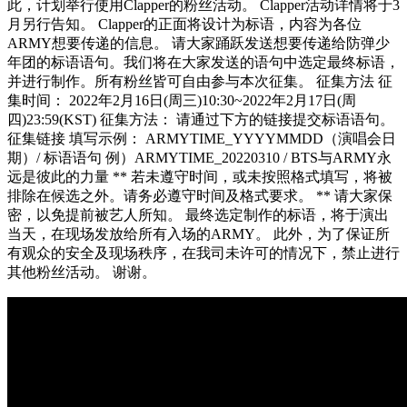
此，计划举行使用Clapper的粉丝活动。 Clapper活动详情将于3
月另行告知。 Clapper的正面将设计为标语，内容为各位
ARMY想要传递的信息。 请大家踊跃发送想要传递给防弹少
年团的标语语句。我们将在大家发送的语句中选定最终标语，
并进行制作。所有粉丝皆可自由参与本次征集。 征集方法 征
集时间： 2022年2月16日(周三)10:30~2022年2月17日(周
四)23:59(KST) 征集方法： 请通过下方的链接提交标语语句。
征集链接 填写示例： ARMYTIME_YYYYMMDD（演唱会日
期）/ 标语语句 例）ARMYTIME_20220310 / BTS与ARMY永
远是彼此的力量 ** 若未遵守时间，或未按照格式填写，将被
排除在候选之外。请务必遵守时间及格式要求。 ** 请大家保
密，以免提前被艺人所知。 最终选定制作的标语，将于演出
当天，在现场发放给所有入场的ARMY。 此外，为了保证所
有观众的安全及现场秩序，在我司未许可的情况下，禁止进行
其他粉丝活动。 谢谢。