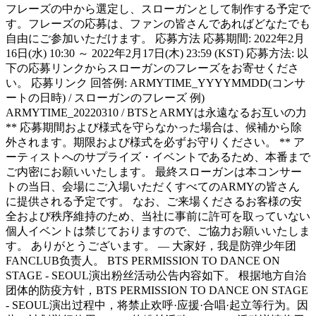
フレーズの中から選定し、スローガンとして制作する予定で
す。フレーズの応募は、ファンの皆さんであればどなたでも
自由にご参加いただけます。 応募方法 応募期間: 2022年2月
16日(水) 10:30 ～ 2022年2月17日(木) 23:59 (KST) 応募方法: 以
下の応募リンクからスローガンのフレーズをお寄せくださ
い。 応募リンク 回答例: ARMYTIME_YYYYMMDD(コンサ
ートの日時) / スローガンのフレーズ 例)
ARMYTIME_20220310 / BTSとARMYは永遠なるお互いの力
** 応募期間および様式を守らなかった場合は、候補から除
外されます。期限および様式を必ずお守りください。 ** ア
ーティストへのサプライズ・イベントであるため、本番まで
ご内密にお願いいたします。 最終スローガンは本コンサー
トの当日、会場にご入場いただくすべてのARMYの皆さん
に提供される予定です。 なお、ご来場くださるお客様の安
全および秩序維持のため、当社に事前に許可を取っていない
個人イベントは禁じておりますので、ご協力お願いいたしま
す。 ありがとうございます。 — 大家好，我是防弹少年团
FANCLUB负责人。 BTS PERMISSION TO DANCE ON
STAGE - SEOUL演出粉丝活动公告内容如下。 根据地方自治
团体的防疫方针，BTS PERMISSION TO DANCE ON STAGE
- SEOUL演出过程中，将禁止欢呼·应援·合唱·起立等行为。因